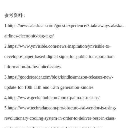
参考资料：
1.https://news.alaskaair.com/guest-experience/3-takeaways-alaska-
airlines-electronic-bag-tags/
2.https://www.ynvisible.com/news-inspiration/ynvisible-to-
develop-e-paper-based-digital-signs-for-public-transportation-
information-in-the-united-states
3.https://goodereader.com/blog/kindle/amazon-releases-new-
update-for-10th-11th-and-12th-generation-kindles
4.https://www.geekaihub.com/boox-palma-2-release/
5.https://www.techradar.com/pro/obscure-ssd-vendor-is-using-
revolutionary-cooling-system-in-order-to-deliver-best-in-class-