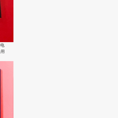
，电
为用