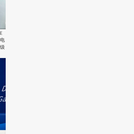
在
性电
级