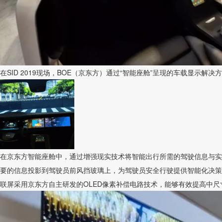
在SID 2019现场，BOE（京东方）通过“智能座舱”呈现的车载显示
在京东方智能座舱中，通过增强现实技术将智能出行所需的驾驶信息与实
要的信息投影到驾驶员前风挡玻璃上，为驾驶员安全行驶提供智能化决策参
联屏采用京东方自主研发的OLED像素补偿电路技术，能够有效提高中尺