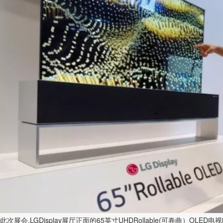
此次展会,LGDisplay展厅正面的65英寸UHDRollable(可卷曲）OLED