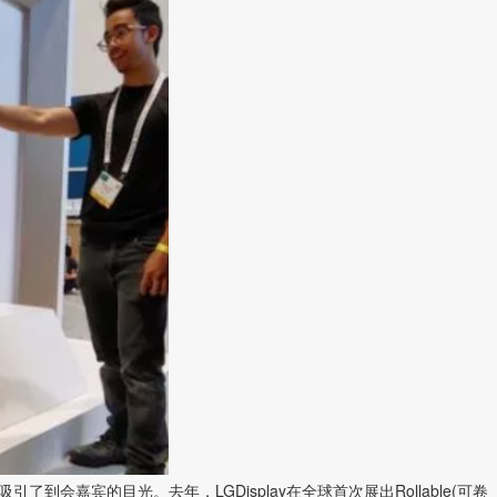
电视吸引了到会嘉宾的目光。去年，LGDisplay在全球首次展出Rollable(可卷