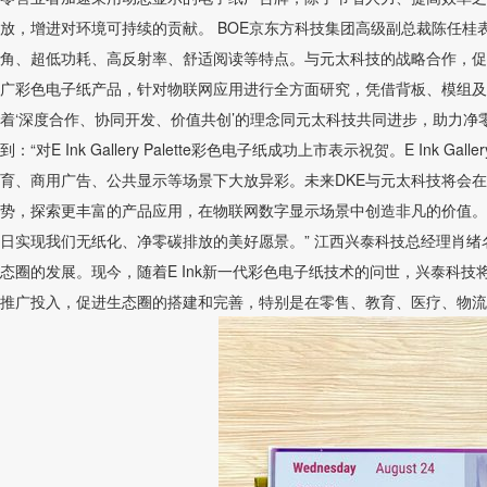
放，增进对环境可持续的贡献。 BOE京东方科技集团高级副总裁陈任桂表
角、超低功耗、高反射率、舒适阅读等特点。与元太科技的战略合作，促
广彩色电子纸产品，针对物联网应用进行全方面研究，凭借背板、模组及
着‘深度合作、协同开发、价值共创’的理念同元太科技共同进步，助力净零
到：“对E Ink Gallery Palette彩色电子纸成功上市表示祝贺。E In
育、商用广告、公共显示等场景下大放异彩。未来DKE与元太科技将会在E Ink
势，探索更丰富的产品应用，在物联网数字显示场景中创造非凡的价值。期待元太科
日实现我们无纸化、净零碳排放的美好愿景。” 江西兴泰科技总经理肖绪
态圈的发展。现今，随着E Ink新一代彩色电子纸技术的问世，兴泰科
推广投入，促进生态圈的搭建和完善，特别是在零售、教育、医疗、物流