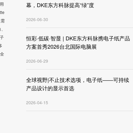
采用
幕，DKE东方科脉提高“绿”度
te
2026-06-30
仅需
白、
子
恒彩·低碳·智显 | DKE东方科脉携电子纸产品
多
方案首秀2026台北国际电脑展
全
2026-06-29
全球视野|不止技术选项，电子纸——可持续
产品设计的显示首选
2026-04-15