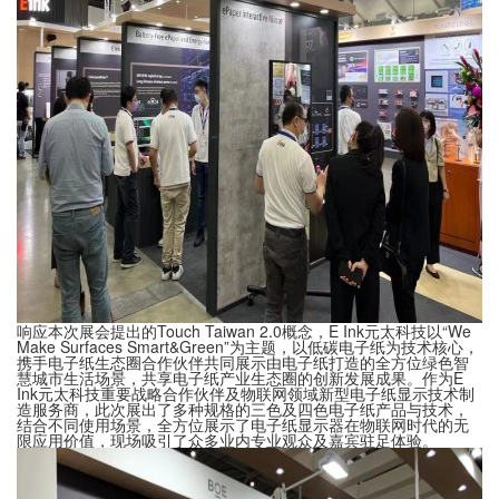
响应本次展会提出的Touch Taiwan 2.0概念，E Ink元太科技以“We
Make Surfaces Smart&Green”为主题，以低碳电子纸为技术核心，
携手电子纸生态圈合作伙伴共同展示由电子纸打造的全方位绿色智
慧城市生活场景，共享电子纸产业生态圈的创新发展成果。作为E
Ink元太科技重要战略合作伙伴及物联网领域新型电子纸显示技术制
造服务商，此次展出了多种规格的三色及四色电子纸产品与技术，
结合不同使用场景，全方位展示了电子纸显示器在物联网时代的无
限应用价值，现场吸引了众多业内专业观众及嘉宾驻足体验。