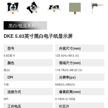
头发的长度，每个 微胶囊含有两种类型的电泳颗粒:
带负电的白色颜料和带正电的黑色颜料，它们分别漂
黑白/低温系列
浮在透明液体的上方和下方。利用正极和负极相互吸
DKE 5.83英寸黑白电子纸显示屏
引的原理，当电流通过电场时，相 应区域的黑色或
型号
外观尺寸(mm)
5.83英寸
125.4(H)×99.5 (V)
白色颗粒会移动到微胶囊的顶部，该区域就会变成白
颜色
视域尺寸(mm)
黑/白
118.78(H)×88.22 (V)
色或黑色。
DPI
分辨率(px)
138
648(H)×480(V)
连接方式
像素距离(mm)
SPI
0.1833×0.1838
工作电压
IC芯片