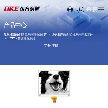
登录
产品中心
黑白/低温系列
四色系列
彩色系列
Prism系列
段码系列
柔性系列
开发套件
DKE FLEX
整机彩色系列
展开详情
DKE双色电子纸显示器包括常温范围和低温范围两种
类型，可在不同温度条件下使用。 双色电子纸显示
屏由数百万个微胶囊组成。这些胶囊的直径约为一根