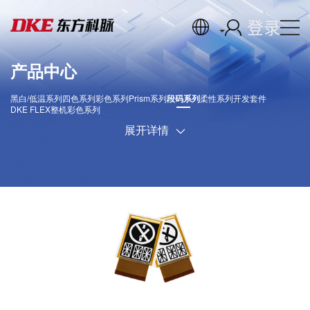
登录
产品中心
黑白/低温系列
四色系列
彩色系列
Prism系列
段码系列
柔性系列
开发套件
DKE FLEX
整机彩色系列
展开详情
DKE全系列产品手册下载