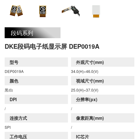
段码系列
DKE段码电子纸显示屏 DEP0019A
型号
外观尺寸(mm)
DEP0019A
34.0(H)×46.0(V)
颜色
视域尺寸(mm)
黑/白
25.0(H)×37.0(V)
DPI
分辨率(px)
/
/
连接方式
像素距离(mm)
SPI
/
工作电压
IC芯片