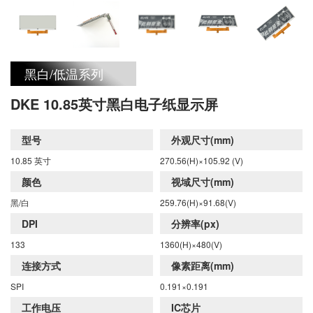
头发的长度，每个 微胶囊含有两种类型的电泳颗粒:
带负电的白色颜料和带正电的黑色颜料，它们分别漂
黑白/低温系列
浮在透明液体的上方和下方。利用正极和负极相互吸
DKE 10.85英寸黑白电子纸显示屏
引的原理，当电流通过电场时，相 应区域的黑色或
型号
外观尺寸(mm)
10.85 英寸
270.56(H)×105.92 (V)
白色颗粒会移动到微胶囊的顶部，该区域就会变成白
颜色
视域尺寸(mm)
黑/白
259.76(H)×91.68(V)
色或黑色。
DPI
分辨率(px)
133
1360(H)×480(V)
连接方式
像素距离(mm)
SPI
0.191×0.191
工作电压
IC芯片