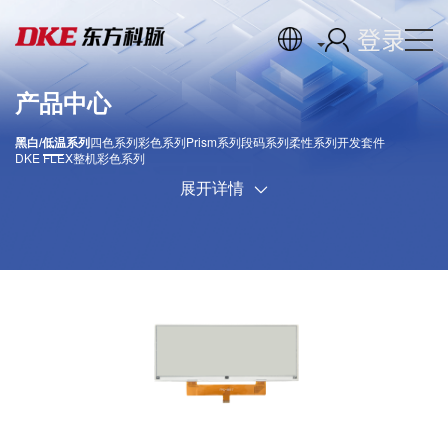
登录
产品中心
黑白/低温系列
四色系列
彩色系列
Prism系列
段码系列
柔性系列
开发套件
DKE FLEX
整机彩色系列
展开详情
DKE双色电子纸显示器包括常温范围和低温范围两种
类型，可在不同温度条件下使用。 双色电子纸显示
屏由数百万个微胶囊组成。这些胶囊的直径约为一根