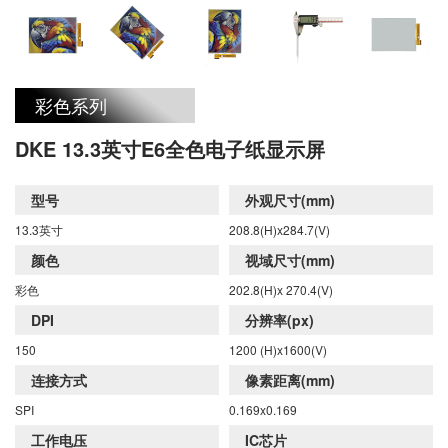
黑色、白色六种不同颜 色，强化了颜色光谱及先进
的彩色成像算法，可提供全彩显示以增进商品广告和
彩色系列
营销效 果。分辨率提升至200PPI,对比度为30:1,适用
DKE 13.3英寸E6全色电子纸显示屏
于0℃~50℃的温度范围。
型号
外观尺寸(mm)
13.3英寸
208.8(H)x284.7(V)
颜色
视域尺寸(mm)
彩色
202.8(H)x 270.4(V)
DPI
分辨率(px)
150
1200 (H)x1600(V)
连接方式
像素距离(mm)
SPI
0.169x0.169
工作电压
IC芯片