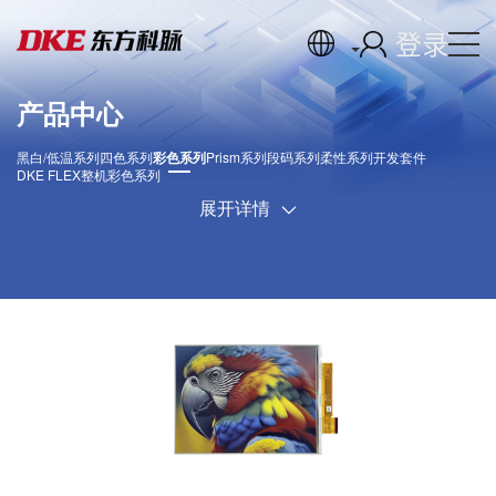
登录
产品中心
黑白/低温系列
四色系列
彩色系列
Prism系列
段码系列
柔性系列
开发套件
DKE FLEX
整机彩色系列
展开详情
E6系列电子纸显示屏采用E Ink Spectra 6四色电子墨
水技术，将蓝、白、红、黄四种 带电粒子排列组
合，通过混色技术呈现出红色、黄色、绿色、蓝色、