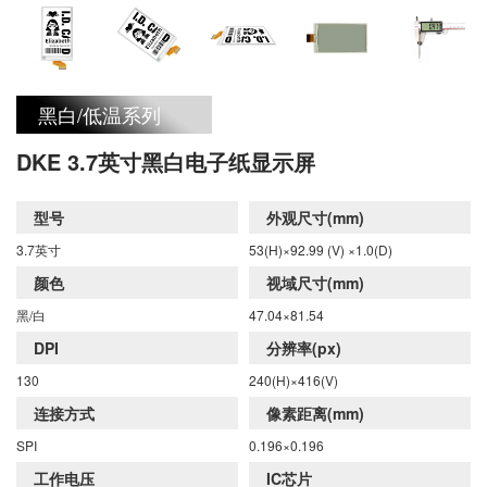
头发的长度，每个 微胶囊含有两种类型的电泳颗粒:
带负电的白色颜料和带正电的黑色颜料，它们分别漂
黑白/低温系列
浮在透明液体的上方和下方。利用正极和负极相互吸
DKE 3.7英寸黑白电子纸显示屏
引的原理，当电流通过电场时，相 应区域的黑色或
型号
外观尺寸(mm)
3.7英寸
53(H)×92.99 (V) ×1.0(D)
白色颗粒会移动到微胶囊的顶部，该区域就会变成白
颜色
视域尺寸(mm)
黑/白
47.04×81.54
色或黑色。
DPI
分辨率(px)
130
240(H)×416(V)
连接方式
像素距离(mm)
SPI
0.196×0.196
工作电压
IC芯片