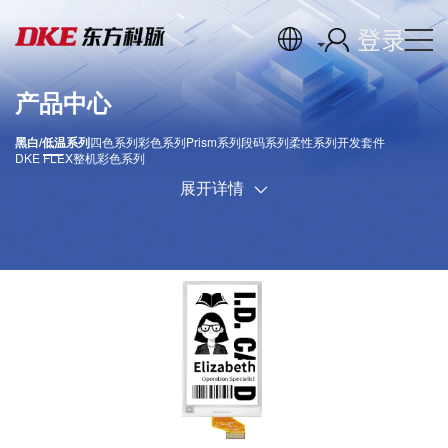
登录
产品中心
黑白/低温系列
四色系列
彩色系列
Prism系列
段码系列
柔性系列
开发套件
DKE FLEX
整机彩色系列
展开详情
DKE双色电子纸显示器包括常温范围和低温范围两种
类型，可在不同温度条件下使用。 双色电子纸显示
屏由数百万个微胶囊组成。这些胶囊的直径约为一根