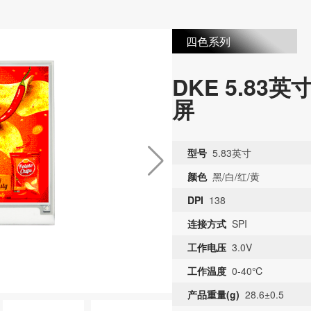
黑、白、黄、红四种色彩组合，呈现更吸睛醒目的显示效
四色系列
DKE 5.8
屏
型号
5.83英寸
颜色
黑/白/红/黄
DPI
138
连接方式
SPI
工作电压
3.0V
工作温度
0-40℃
产品重量(g)
28.6±0.5