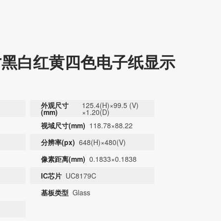
果。
3英寸黑白红黄四色电子纸显示
外观尺寸
125.4(H)×99.5 (V)
(mm)
×1.20(D)
视域尺寸(mm)
118.78×88.22
分辨率(px)
648(H)×480(V)
像素距离(mm)
0.1833×0.1838
DKE全系列产品手册下载
IC芯片
UC8179C
基板类型
Glass