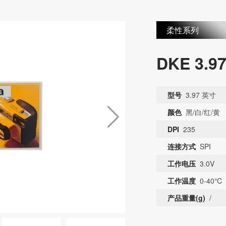
居等多种应用场景。
柔性系列
DKE 3
型号
3.97 英寸
颜色
黑/白/红/黄
DPI
235
连接方式
SPI
工作电压
3.0V
工作温度
0-40℃
产品重量(g)
/