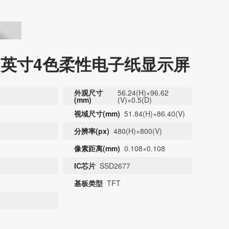
DKE全系列产品手册下载
.97英寸4色柔性电子纸显示屏
外观尺寸
56.24(H)×96.62
(mm)
(V)×0.5(D)
视域尺寸(mm)
51.84(H)×86.40(V)
分辨率(px)
480(H)×800(V)
像素距离(mm)
0.108×0.108
IC芯片
SSD2677
基板类型
TFT